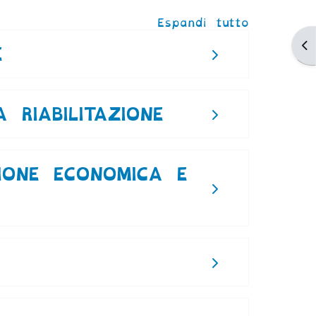
Espandi tutto
Ap
E
 RIABILITAZIONE
ZIONE ECONOMICA E