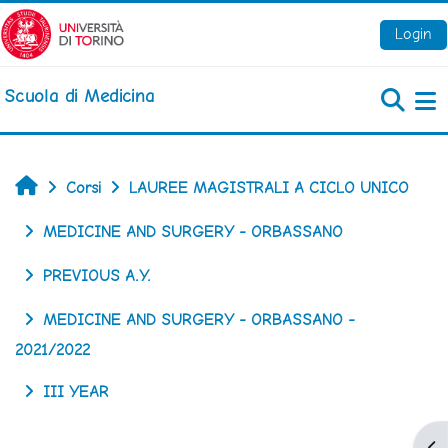
Vai al contenuto principale
Login
Scuola di Medicina
Pa
Home
Corsi
LAUREE MAGISTRALI A CICLO UNICO
MEDICINE AND SURGERY - ORBASSANO
PREVIOUS A.Y.
MEDICINE AND SURGERY - ORBASSANO -
2021/2022
III YEAR
Apr