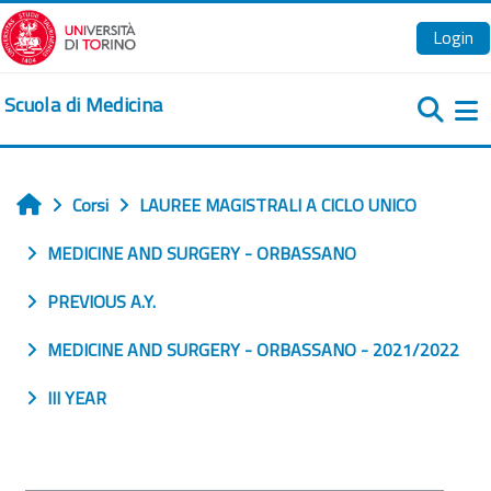
Vai al contenuto principale
Login
Scuola di Medicina
Pa
Corsi
LAUREE MAGISTRALI A CICLO UNICO
Home
MEDICINE AND SURGERY - ORBASSANO
PREVIOUS A.Y.
MEDICINE AND SURGERY - ORBASSANO - 2021/2022
III YEAR