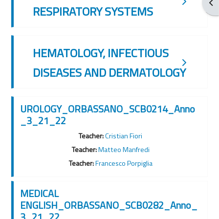
Apr
RESPIRATORY SYSTEMS
HEMATOLOGY, INFECTIOUS
DISEASES AND DERMATOLOGY
UROLOGY_ORBASSANO_SCB0214_Anno
_3_21_22
Teacher:
Cristian Fiori
Teacher:
Matteo Manfredi
Teacher:
Francesco Porpiglia
MEDICAL
ENGLISH_ORBASSANO_SCB0282_Anno_
3_21_22