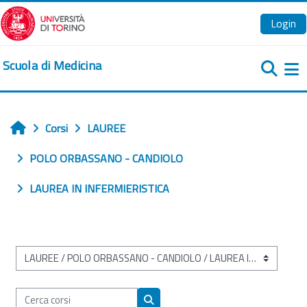
Vai al contenuto principale
Login
Scuola di Medicina
Pa
Corsi
LAUREE
Home
POLO ORBASSANO - CANDIOLO
LAUREA IN INFERMIERISTICA
Categorie di corso
Cerca corsi