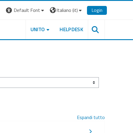
Default Font
Italiano ‎(it)‎
Login
UNITO
HELPDESK
Espandi tutto