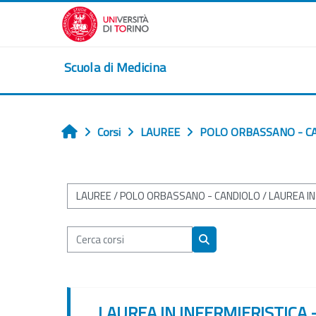
Vai al contenuto principale
Scuola di Medicina
Corsi
LAUREE
POLO ORBASSANO - C
Home
Categorie di corso
Cerca corsi
Cerca corsi
LAUREA IN INFERMIERISTICA 