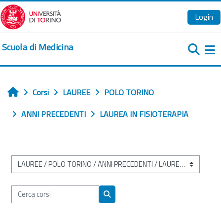
Vai al contenuto principale
Login
Scuola di Medicina
Pa
Corsi
LAUREE
POLO TORINO
Home
ANNI PRECEDENTI
LAUREA IN FISIOTERAPIA
Categorie di corso
Cerca corsi
Cerca corsi