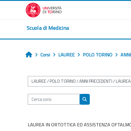
Vai al contenuto principale
Scuola di Medicina
Corsi
LAUREE
POLO TORINO
ANNI
Home
Categorie di corso
Cerca corsi
Cerca corsi
LAUREA IN ORTOTTICA ED ASSISTENZA OFTALMO