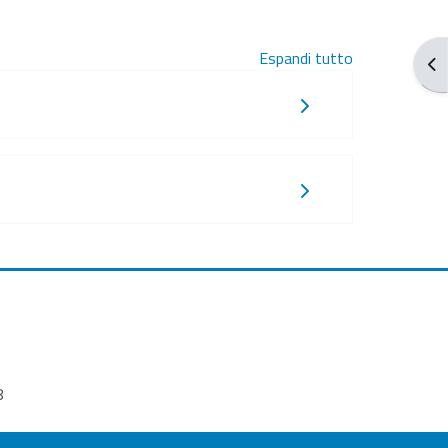
Espandi tutto
Apr
8