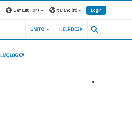
Default Font
Italiano ‎(it)‎
Login
UNITO
HELPDESK
ALMOLOGICA