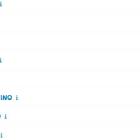
INO
O