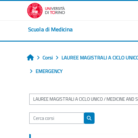
Vai al contenuto principale
Scuola di Medicina
Corsi
LAUREE MAGISTRALI A CICLO UNIC
Home
EMERGENCY
Categorie di corso
Cerca corsi
Cerca corsi