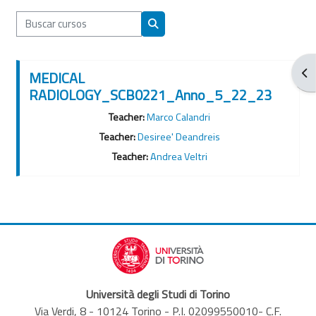
Buscar cursos
Buscar cursos
Abr
MEDICAL
RADIOLOGY_SCB0221_Anno_5_22_23
Teacher:
Marco Calandri
Teacher:
Desiree' Deandreis
Teacher:
Andrea Veltri
Università degli Studi di Torino
Via Verdi, 8 - 10124 Torino - P.I. 02099550010- C.F.