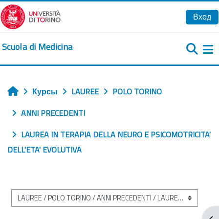
Перейти к основному содержанию
Вход
Scuola di Medicina
Б
Курсы
LAUREE
POLO TORINO
Главная
ANNI PRECEDENTI
LAUREA IN TERAPIA DELLA NEURO E PSICOMOTRICITA'
DELL'ETA' EVOLUTIVA
Категории курсов
От