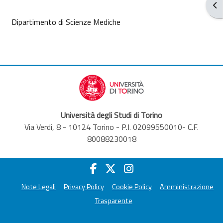
Apr
Dipartimento di Scienze Mediche
Università degli Studi di Torino
Via Verdi, 8 - 10124 Torino - P.I. 02099550010- C.F.
80088230018
Note Legali
Privacy Policy
Cookie Policy
Amministrazione
Trasparente