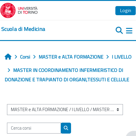
Vai al contenuto principale
Login
Scuola di Medicina
Pa
Corsi
MASTER e ALTA FORMAZIONE
I LIVELLO
Home
MASTER IN COORDINAMENTO INFERMIERISTICO DI
DONAZIONE E TRAPIANTO DI ORGANI,TESSUTI E CELLULE
Categorie di corso
Cerca corsi
Cerca corsi