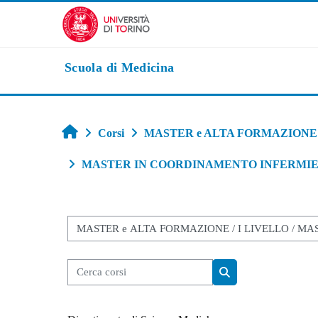
Vai al contenuto principale
Scuola di Medicina
Home
Corsi
MASTER e ALTA FORMAZIONE
MASTER IN COORDINAMENTO INFERMIER
Categorie di corso
Cerca corsi
Cerca corsi