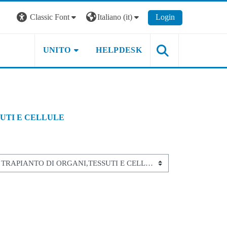
Classic Font
Italiano ‎(it)‎
Login
UNITO
HELPDESK
UTI E CELLULE