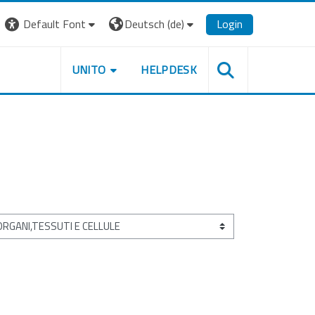
Default Font
Deutsch ‎(de)‎
Login
UNITO
HELPDESK