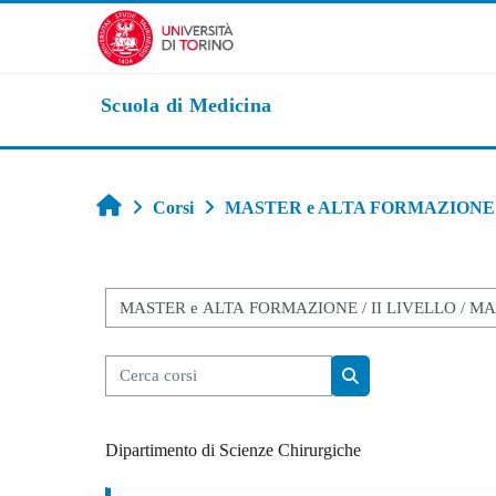
Vai al contenuto principale
Scuola di Medicina
Home
Corsi
MASTER e ALTA FORMAZIONE
Categorie di corso
Cerca corsi
Cerca corsi
Dipartimento di Scienze Chirurgiche