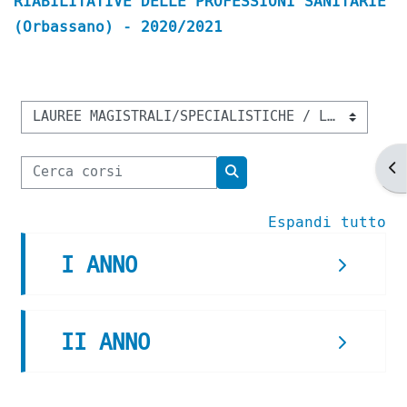
RIABILITATIVE DELLE PROFESSIONI SANITARIE
(Orbassano) - 2020/2021
Categorie di corso
Cerca corsi
Ap
Cerca corsi
Espandi tutto
I ANNO
II ANNO