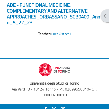
ADE - FUNCTIONAL MEDICINE:
COMPLEMENTARY AND ALTERNATIVE
APPROACHES_ORBASSANO_SCB0409_Ann
Blo
o_5_22_23
Teacher:
Luca Ostacoli
Università degli Studi di Torino
Via Verdi, 8 - 10124 Torino - P.I. 02099550010- C.F.
80088230018