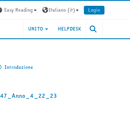
Easy Reading
Italiano ‎(it)‎
Login
UNITO
HELPDESK
Introduzione
0447_Anno_4_22_23