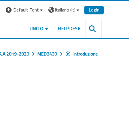
Default Font
Italiano ‎(it)‎
Login
UNITO
HELPDESK
A.A.2019-2020
MED3430
Introduzione