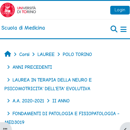
Vai al contenuto principale
Login
Scuola di Medicina
Pa
Home
Corsi
LAUREE
POLO TORINO
ANNI PRECEDENTI
LAUREA IN TERAPIA DELLA NEURO E
PSICOMOTRICITA' DELL'ETA' EVOLUTIVA
A.A. 2020-2021
II ANNO
FONDAMENTI DI PATOLOGIA E FISIOPATOLOGIA -
MED3019
Apri indice del corso
Apr