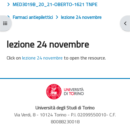
MED3019B_20_21-OBERTO-1621 TNPE
Farmaci antiepilettici
lezione 24 novembre
Open course index
Ope
lezione 24 novembre
Completion requirements
Click on
lezione 24 novembre
to open the resource.
Università degli Studi di Torino
Via Verdi, 8 - 10124 Torino - P.I. 02099550010- C.F.
80088230018