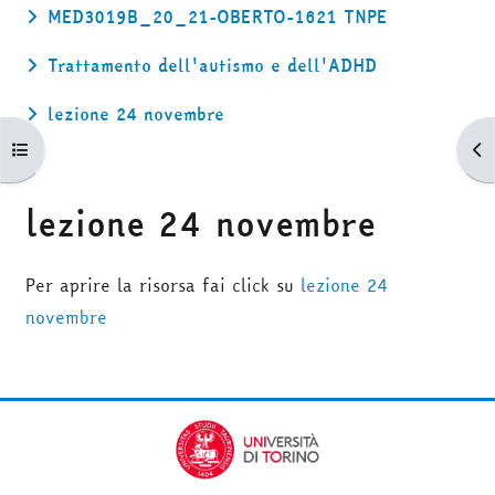
MED3019B_20_21-OBERTO-1621 TNPE
Trattamento dell'autismo e dell'ADHD
lezione 24 novembre
Apri indice del corso
Apr
lezione 24 novembre
Aggregazione dei criteri
Per aprire la risorsa fai click su
lezione 24
novembre