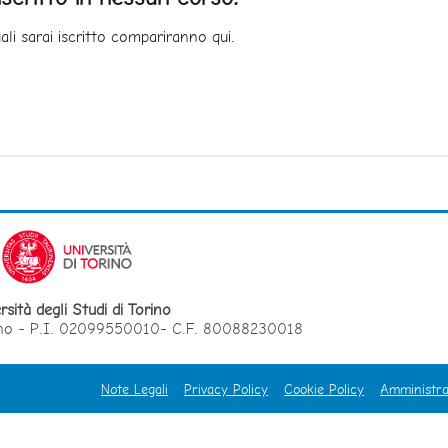
uali sarai iscritto compariranno qui.
rsità degli Studi di Torino
orino - P.I. 02099550010- C.F. 80088230018
Note Legali
Privacy Policy
Cookie Policy
Amministra