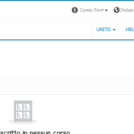
Comic Font
Italiano
UNITO
HE
iscritto in nessun corso.