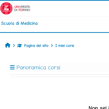
Vai al contenuto principale
Scuola di Medicina
Home
Pagine del sito
I miei corsi
Blocchi
Panoramica corsi
Non sei 