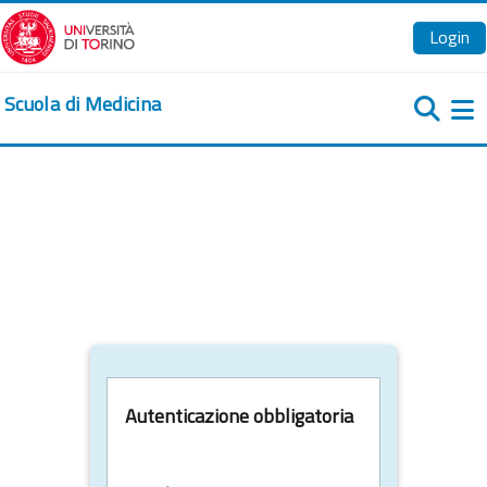
Vai al contenuto principale
Login
Scuola di Medicina
Pa
Autenticazione obbligatoria