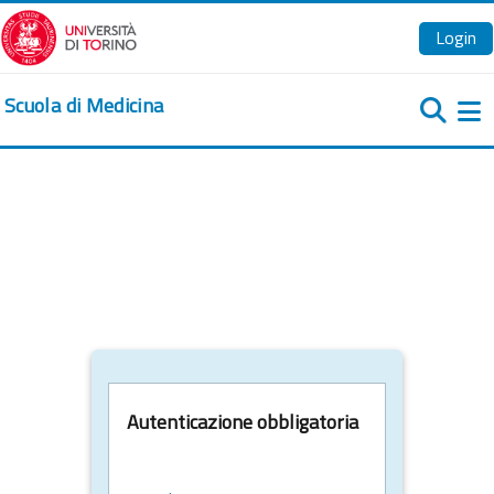
Vai al contenuto principale
Login
Scuola di Medicina
Pa
Autenticazione obbligatoria