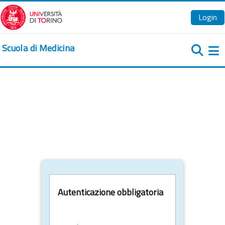
Vai al contenuto principale
Login
Scuola di Medicina
Pa
Autenticazione obbligatoria