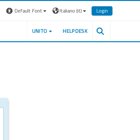
Default Font
Italiano ‎(it)‎
Login
UNITO
HELPDESK