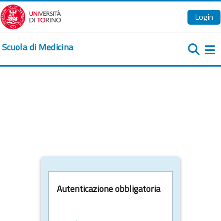
Vai al contenuto principale
Login
Scuola di Medicina
Pa
Autenticazione obbligatoria