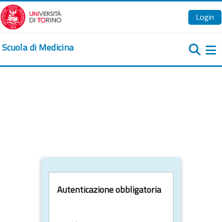
Vai al contenuto principale
Login
Scuola di Medicina
Pa
Autenticazione obbligatoria