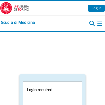
Skip to main content
Log in
Scuola di Medicina
Si
Login required