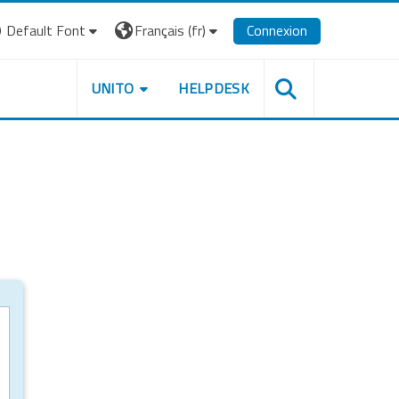
Default Font
Français ‎(fr)‎
Connexion
UNITO
HELPDESK