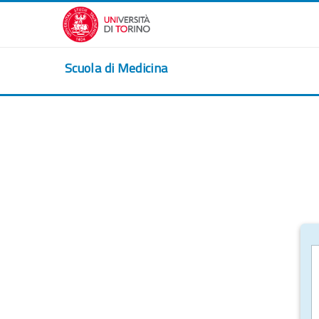
Vai al contenuto principale
Scuola di Medicina