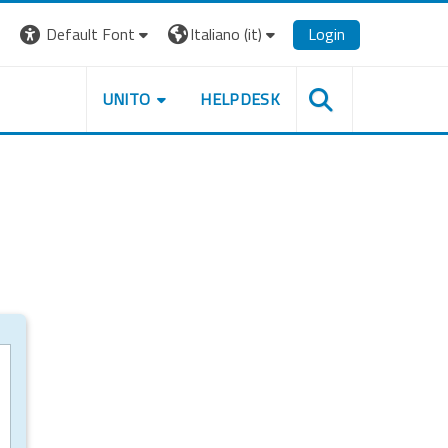
Default Font
Italiano ‎(it)‎
Login
UNITO
HELPDESK