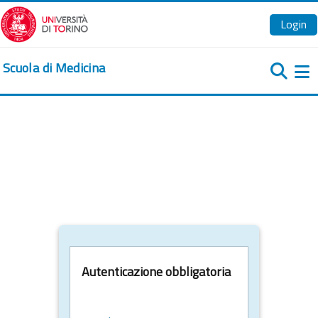
Vai al contenuto principale
Login
Scuola di Medicina
Pa
Autenticazione obbligatoria