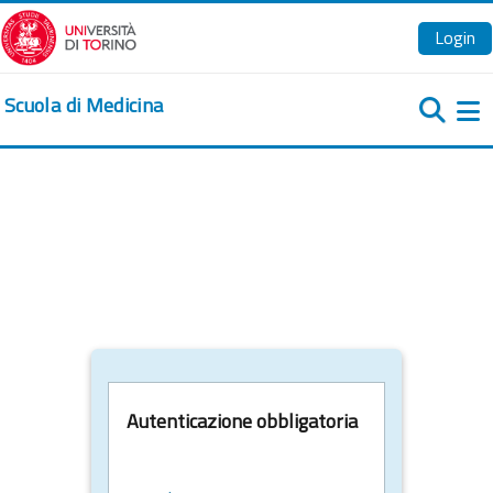
Vai al contenuto principale
Login
Scuola di Medicina
Pa
Autenticazione obbligatoria