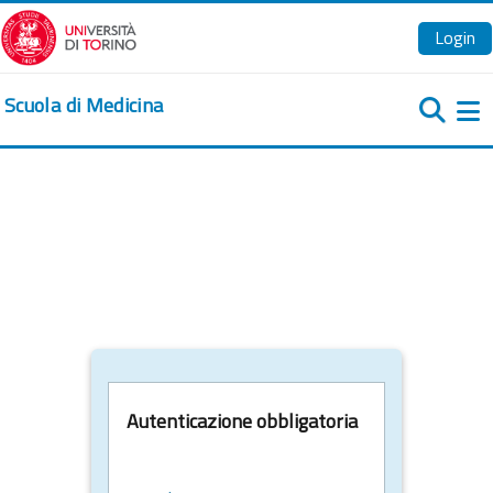
Vai al contenuto principale
Login
Scuola di Medicina
Pa
Autenticazione obbligatoria