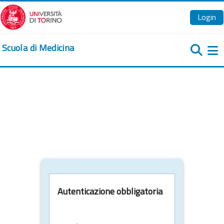
Vai al contenuto principale
Login
Scuola di Medicina
Pa
Autenticazione obbligatoria