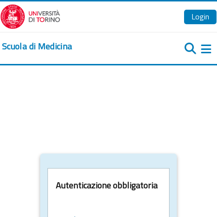
Vai al contenuto principale
Login
Scuola di Medicina
Pa
Autenticazione obbligatoria