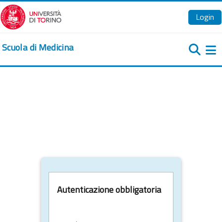
Vai al contenuto principale
Login
Scuola di Medicina
Pa
Autenticazione obbligatoria