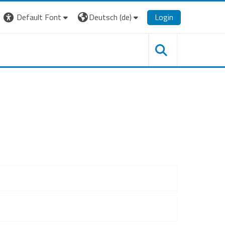
Default Font
Deutsch ‎(de)‎
Login