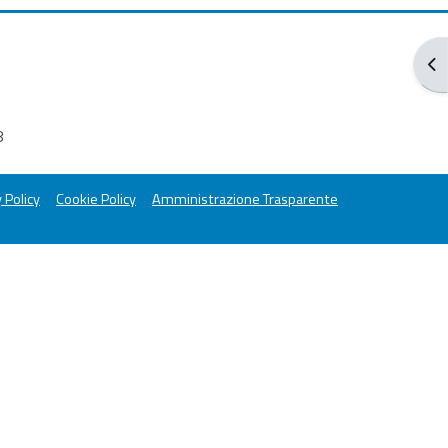
打
8
 Policy
Cookie Policy
Amministrazione Trasparente