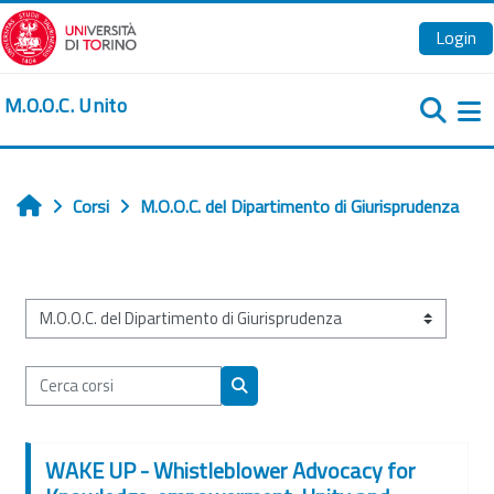
Vai al contenuto principale
Login
M.O.O.C. Unito
Pa
Corsi
M.O.O.C. del Dipartimento di Giurisprudenza
Home
Categorie di corso
Cerca corsi
Cerca corsi
WAKE UP - Whistleblower Advocacy for