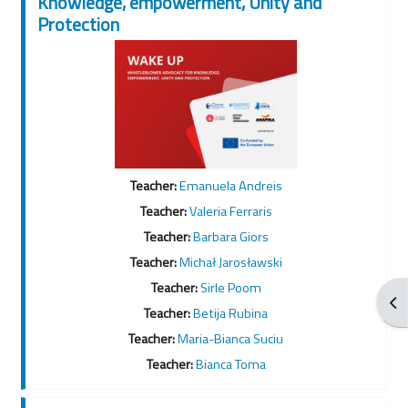
Knowledge, empowerment, Unity and
Protection
Teacher:
Emanuela Andreis
Teacher:
Valeria Ferraris
Teacher:
Barbara Giors
Teacher:
Michał Jarosławski
Teacher:
Sirle Poom
Apr
Teacher:
Betija Rubina
Teacher:
Maria-Bianca Suciu
Teacher:
Bianca Toma