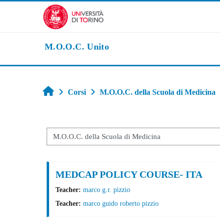
Vai al contenuto principale
M.O.O.C. Unito
Home
Corsi
M.O.O.C. della Scuola di Medicina
Categorie di corso
MEDCAP POLICY COURSE- ITA
Teacher:
marco g.r. pizzio
Teacher:
marco guido roberto pizzio