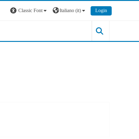
Classic Font
Italiano ‎(it)‎
Login