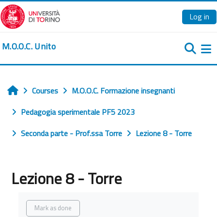
Skip to main content
Log in
M.O.O.C. Unito
Si
Courses
M.O.O.C. Formazione insegnanti
Home
Pedagogia sperimentale PF5 2023
Seconda parte - Prof.ssa Torre
Lezione 8 - Torre
Lezione 8 - Torre
Completion requirements
Mark as done