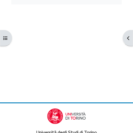
Open course index
Ope
Università degli Studi di Torino