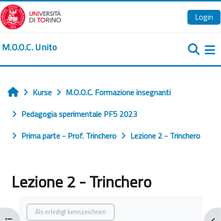
Zum Hauptinhalt
Login
M.O.O.C. Unito
We
Kurse
M.O.O.C. Formazione insegnanti
Startseite
Pedagogia sperimentale PF5 2023
Prima parte - Prof. Trinchero
Lezione 2 - Trinchero
Lezione 2 - Trinchero
Abschlussbedingungen
Als erledigt kennzeichnen
Kursindex öffnen
Blo