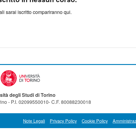
uali sarai iscritto compariranno qui.
sità degli Studi di Torino
orino - P.I. 02099550010- C.F. 80088230018
Note Legali
Privacy Policy
Cookie Policy
Amministraz