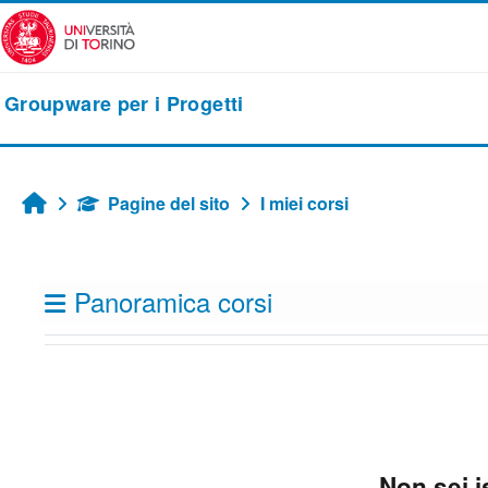
Vai al contenuto principale
Groupware per i Progetti
Pagine del sito
I miei corsi
Home
Blocchi
Panoramica corsi
Non sei i