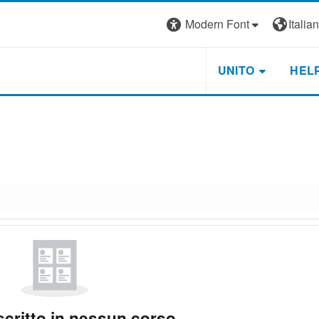
Modern Font
Italiano
UNITO
HEL
scritto in nessun corso.