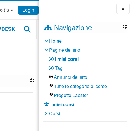
 ‎(it)‎
Login
Blocchi
Navigazione
PDESK
Home
Pagine del sito
I miei corsi
Tag
Annunci del sito
Tutte le categorie di corso
Progetto Labster
I miei corsi
Corsi