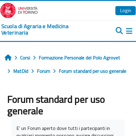
Vai al contenuto principale
Login
Scuola di Agraria e Medicina
Veterinaria
Pa
Corsi
Formazione Personale del Polo Agrovet
Home
MatDid
Forum
Forum standard per uso generale
Forum standard per uso
generale
Aggregazione dei criteri
E' un Forum aperto dove tutti i partecipanti in
qualsiasi momento possono avviare discussioni.