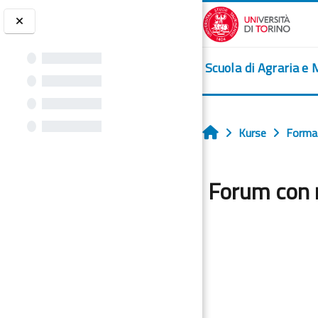
Zum Hauptinhalt
Scuola di Agraria e 
Kurse
Formaz
Startseite
Forum con r
Abschlussbedingu