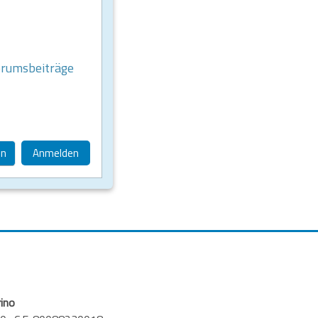
orumsbeiträge
en
Anmelden
rino