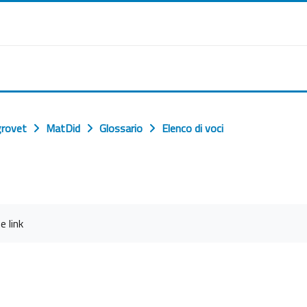
grovet
MatDid
Glossario
Elenco di voci
e link