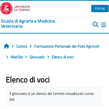
Salta al contenido principal
Entrar
Scuola di Agraria e Medicina
Veterinaria
Pa
Cursos
Formazione Personale del Polo Agrovet
Inicio
MatDid
Glossario
Elenco di voci
Elenco di voci
Requisitos de finalización
Il glossario è un elenco dei termini visualizzati come
link