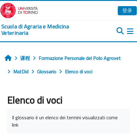
跳到主要内容
登录
Scuola di Agraria e Medicina
Veterinaria
课程
Formazione Personale del Polo Agrovet
首页
MatDid
Glossario
Elenco di voci
Elenco di voci
完成条件
Il glossario è un elenco dei termini visualizzati come
link