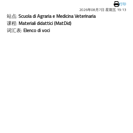
打印
2026年08月7日 星期五 19:13
站点:
Scuola di Agraria e Medicina Veterinaria
课程:
Materiali didattici (MatDid)
词汇表:
Elenco di voci